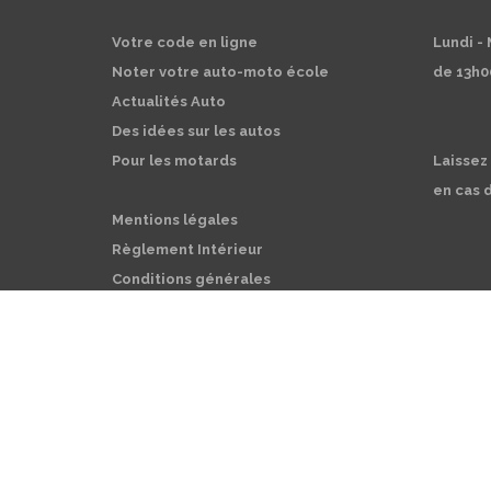
Votre code en ligne
Lundi -
Noter votre auto-moto école
de 13h0
Actualités Auto
Des idées sur les autos
Pour les motards
Laissez
en cas 
Mentions légales
Règlement Intérieur
Conditions générales
© 2023 Auto Moto Ecole CESIR | Tous droits réservés